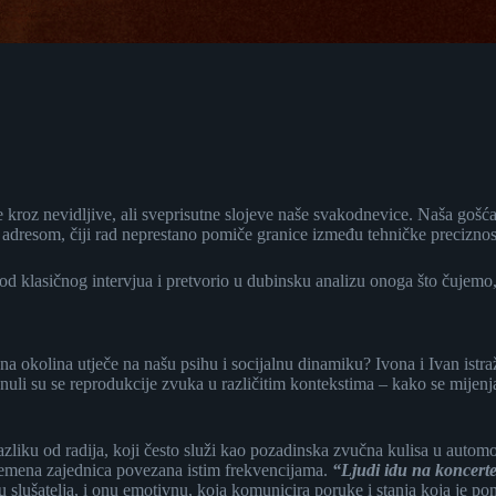
 kroz nevidljive, ali sveprisutne slojeve naše svakodnevice. Naša gošć
 adresom, čiji rad neprestano pomiče granice između tehničke preciznost
od klasičnog intervjua i pretvorio u dubinsku analizu onoga što čujemo, 
 okolina utječe na našu psihu i socijalnu dinamiku? Ivona i Ivan istraž
nuli su se reprodukcije zvuka u različitim kontekstima – kako se mijen
 razliku od radija, koji često služi kao pozadinska zvučna kulisa u autom
vremena zajednica povezana istim frekvencijama.
“Ljudi idu na koncerte 
lušatelja, i onu emotivnu, koja komunicira poruke i stanja koja je pone