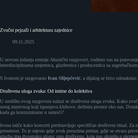
Zvučni pejzaži i arhitektura zajednice
09.11.2025
U novom izdanju emisije
Akustični razgovor
i, vodimo vas na putovanje
interdisciplinarna umjetnica, glazbenica i producentica sa zagrebačkom
S Ivonom je razgovarao
Ivan Slijepčević
, a dijalog se brzo odmaknuo 
Društvena uloga zvuka: Od intime do kolektiva
U središtu ovog razgovora nalazi se društvena uloga zvuka. Kako zvučna
onog masivnog koji ispunjava klubove, definira prostor oko nas. Dotak
kada ga konzumiramo u samoći?
Ivona ističe kako koncerti predstavljaju specifičan društveni ritual. Za
prisutnost. To je mjesto gdje zvuk preuzima primat, gdje se stvara pri
glazba ima dvostruku ulogu: onu društvenu, koja nas okuplja u plemenu s