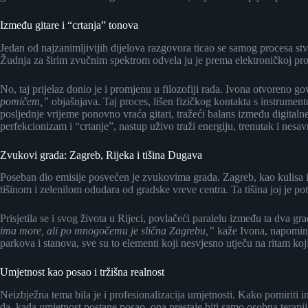
Između gitare i “crtanja” tonova
Jedan od najzanimljivijih dijelova razgovora ticao se samog procesa stva
Žudnja za širim zvučnim spektrom odvela ju je prema elektroničkoj pro
No, taj prijelaz donio je i promjenu u filozofiji rada. Ivona otvoreno 
pomičem,”
objašnjava. Taj proces, lišen fizičkog kontakta s instrume
posljednje vrijeme ponovno vraća gitari, tražeći balans između digitalne
perfekcionizam i “crtanje”, nastup uživo traži energiju, trenutak i nes
Zvukovi grada: Zagreb, Rijeka i tišina Dugava
Poseban dio emisije posvećen je zvukovima grada. Zagreb, kao kulisa i
tišinom i zelenilom odudara od gradske vreve centra. Ta tišina joj je p
Prisjetila se i svog života u Rijeci, povlačeći paralelu između ta dva grad
ima more, ali po mnogočemu je slična Zagrebu,”
kaže Ivona, napominju
parkova i stanova, sve su to elementi koji nesvjesno utječu na ritam ko
Umjetnost kao posao i tržišna realnost
Neizbježna tema bila je i profesionalizacija umjetnosti. Kako pomiriti 
da, kada umjetnost postane posao, ona prestaje biti samo osobna terapi