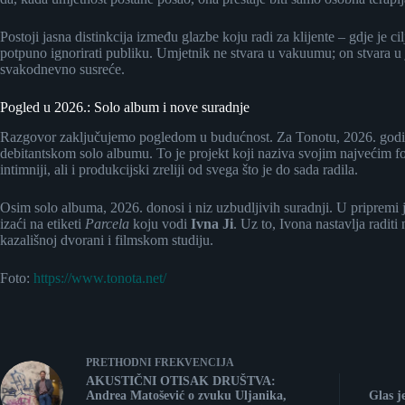
Postoji jasna distinkcija između glazbe koju radi za klijente – gdje je c
potpuno ignorirati publiku. Umjetnik ne stvara u vakuumu; on stvara u 
svakodnevno susreće.
Pogled u 2026.: Solo album i nove suradnje
Razgovor zaključujemo pogledom u budućnost. Za Tonotu, 2026. godi
debitantskom solo albumu. To je projekt koji naziva svojim najvećim fo
intimniji, ali i produkcijski zreliji od svega što je do sada radila.
Osim solo albuma, 2026. donosi i niz uzbudljivih suradnji. U pripremi
izaći na etiketi
Parcela
koju vodi
Ivna Ji
. Uz to, Ivona nastavlja radit
kazališnoj dvorani i filmskom studiju.
Foto:
https://www.tonota.net/
PRETHODNI
FREKVENCIJA
AKUSTIČNI OTISAK DRUŠTVA:
Andrea Matošević o zvuku Uljanika,
Glas j