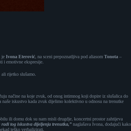
a je
Ivona Eterović
, na sceni prepoznatljiva pod aliasom
Tonota
–
i i emotivne ekspresije.
ali rijetko slušamo.
uju načine na koje zvuk, od onog intimnog koji dopire iz slušalica do
ja naše iskustvo kada zvuk dijelimo kolektivno u odnosu na trenutke
obilu ili domu dok su nam misli drugdje, koncertni prostor zahtijeva
radi tog iskustva dijeljenja trenutka,”
naglašava Ivona, dodajući kako
kad teško verbalizirati.