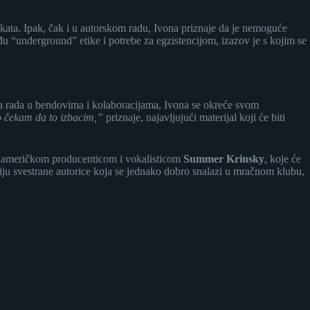
rojekata. Ipak, čak i u autorskom radu, Ivona priznaje da je nemoguće
u “underground” etike i potrebe za egzistencijom, izazov je s kojim se
 rada u bendovima i kolaboracijama, Ivona se okreće svom
 čekam da to izbacim,”
priznaje, najavljujući materijal koji će biti
 s američkom producenticom i vokalisticom
Summer Krinsky
, koje će
ciju svestrane autorice koja se jednako dobro snalazi u mračnom klubu,