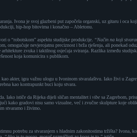
ranja. Ivona je svoj glazbeni put započela organski, uz gitaru i oca koj
dukciji, hip-hop bitovima i konačno – Abletonu.
govori o “robotskom” aspektu studijske produkcije.
“Način na koji stvara
ntom, omogućuje nevjerojatnu preciznost i brža rješenja, ali ponekad 
 arhitekture zvuka i taktilnog osjećaja sviranja. Razlika između studijsk
avršenost koja komunicira s publikom.
 kao akter, igra važnu ulogu u Ivoninom stvaralaštvu. Iako živi u Zag
otrebna kao kontrapunkt buci koju stvara.
a. Iako ističe da Rijeka dijeli sličan mentalitet i
vibe
sa Zagrebom, prisu
ći kako gradovi nisu samo vizualne, već i zvučne skulpture koje oblikuj
jim stvaramo i živimo.
intimnu potrebu za stvaranjem s hladnim zakonitostima tržišta? Ivona, ko
ja.
“Ako je to posao, moraš razmišljati za koga je to,”
ističe.