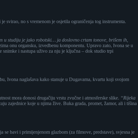
i je svirao, no s vremenom je osjetila ograničenja tog instrumenta.
m u studiju je jako robotski… ja doslovno crtam tonove, brišem ih,
oduzima onu organsku, izvedbenu komponentu. Upravo zato, Ivona se u
e snimke i nastupa uživo za nju je ključna – dok studio trpi
rebu, Ivona naglašava kako stanuje u Dugavama, kvartu koji svojom
tnost mora donosi drugačiju vrstu zvučne i atmosferske slike.
“Rijeka
u zajednice koje u njima žive. Buka grada, promet, žamor, ali i tišina
ja se bavi i primijenjenom glazbom (za filmove, predstave), svjesna je