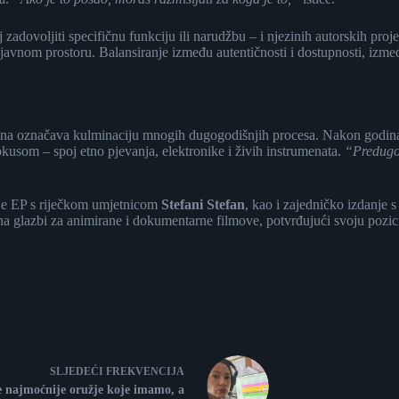
ilj zadovoljiti specifičnu funkciju ili narudžbu – i njezinih autorskih p
javnom prostoru. Balansiranje između autentičnosti i dostupnosti, izmeđ
na označava kulminaciju mnogih dugogodišnjih procesa. Nakon godina
kusom – spoj etno pjevanja, elektronike i živih instrumenata.
“Predugo
 je EP s riječkom umjetnicom
Stefani Stefan
, kao i zajedničko izdanje
i na glazbi za animirane i dokumentarne filmove, potvrđujući svoju pozi
SLJEDEĆI
FREKVENCIJA
e najmoćnije oružje koje imamo, a